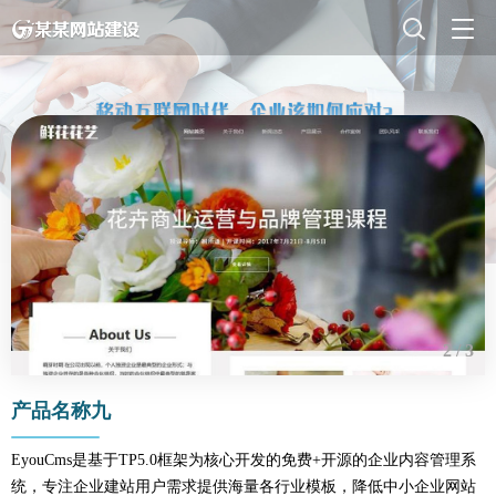
2 / 3
产品名称九
EyouCms是基于TP5.0框架为核心开发的免费+开源的企业内容管理系
统，专注企业建站用户需求提供海量各行业模板，降低中小企业网站