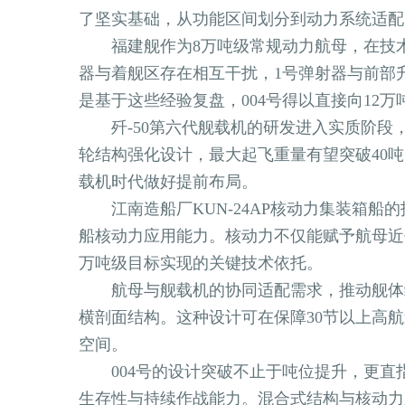
了坚实基础，从功能区间划分到动力系统适配
福建舰作为8万吨级常规动力航母，在技术
器与着舰区存在相互干扰，1号弹射器与前部
是基于这些经验复盘，004号得以直接向12
歼-50第六代舰载机的研发进入实质阶段
轮结构强化设计，最大起飞重量有望突破40
载机时代做好提前布局。
江南造船厂KUN-24AP核动力集装箱船
船核动力应用能力。核动力不仅能赋予航母近
万吨级目标实现的关键技术依托。
航母与舰载机的协同适配需求，推动舰体结
横剖面结构。这种设计可在保障30节以上高
空间。
004号的设计突破不止于吨位提升，更直
生存性与持续作战能力。混合式结构与核动力