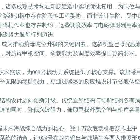
，诸多成熟技术均在新舰建造中实现优化复用，为吨位
路线切换中存在阶段性工程妥协，而非设计缺陷。受中途
升降机作业也存在制约，这些调度效率与电磁弹射利用率的
万吨级超大航母行列迈进。
，成为推动航母吨位升级的关键因素。这款机型已曝光舰
吨，对航母甲板空间、承载能力及调度效率提出更高要求。
的技术突破，为004号核动力系统提供了核心支撑。该船
乎无限的续航能力，更通过紧凑的反应堆设计节省舰体空
构设计迈向创新升级。传统直壁结构与倾斜结构各有局限
航速的同时，降低兴波阻力，兼顾甲板外飘空间与机库容
指未来海战综合战力的核心。数十万次舰载机着舰作业中
系统的结合，让004号在战力输出与战场生存两大维度