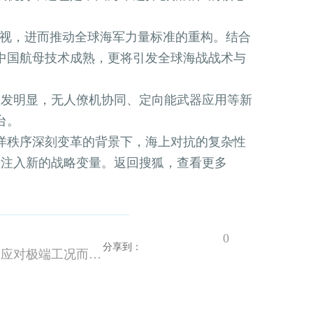
视，进而推动全球海军力量标准的重构。结合
标志中国航母技术成熟，更将引发全球海战战术与
发明显，无人僚机协同、定向能武器应用等新
台。
洋秩序深刻变革的背景下，海上对抗的复杂性
局注入新的战略变量。返回搜狐，查看更多
0
分享到：
上一篇：中船船舶设计研究中心申请超大型原油船新型横剖面结构和超大型原油船专利解决垂直桁材为应对极端工况而存在的结构重量大问题