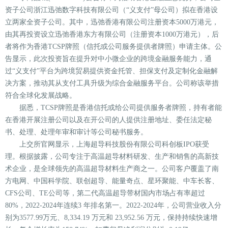
资子公司浙江迅弛数字科技有限公司（“义支付”母公司）拟在香港设
立两家全资子公司。其中，迅弛香港有限公司注册资本5000万港元，
由其再投资设立迅弛香港东方有限公司（注册资本1000万港元），后
者将作为香港TCSP牌照（信托或公司服务提供者牌照）申请主体。公
告显示，此次投资旨在提升对中小微企业的跨境金融服务能力，通
过“义支付”平台为跨境贸易提供资金托管、担保支付及定制化金融解
决方案，推动其从支付工具升级为综合金融服务平台。公司称该举措
符合全球化发展战略。
据悉，TCSP牌照是香港信托或给公司提供服务者牌照，持有者能
在香港开展注册公司以及在开公司的人提供注册地址、委任法定秘
书、处理、处理年审和审计等公司秘书服务。
上交所官网显示，上海超导科技股份有限公司科创板IPO获受
理。根据披露，公司专注于高温超导材料研发、生产和销售的高新技
术企业，是全球领先的高温超导材料生产商之一。公司客户覆盖了南
方电网、中国科学院、联创超导、能量奇点、星环聚能、中车长客、
CFS公司、TE公司等，第二代高温超导带材国内市场占有率超过
80%，2022-2024年连续3 年排名第一。2022-2024年，公司营业收入分
别为3577.99万元、8,334.19 万元和 23,952.56 万元，保持持续快速增