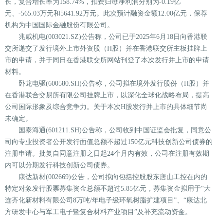
长，复合增长率为158.74%，扣费归母净利润分别为-0.19亿
元、-565.03万元和5641.92万元。此次预计融资金额12.00亿元，保荐
机构为中国国际金融股份有限公司。
兆威机电(003021.SZ)公告称，公司已于2025年6月18日向香港联
交所递交了发行境外上市外资股（H股）并在香港联交所主板挂牌上
市的申请，并于同日在香港联交所网站刊登了本次发行并上市的申请
材料。
卧龙电驱(600580.SH)公告称，公司拟在境外发行股份（H股）并
在香港联合交易所有限公司挂牌上市，以深化全球化战略布局，提高
公司国际形象及综合竞争力。关于本次H股发行并上市的具体细节尚
未确定。
国泰海通(601211.SH)公告称，公司收到中国证监会批复，同意公
司向专业投资者公开发行面值总额不超过150亿元科技创新公司债券的
注册申请。批复自同意注册之日起24个月内有效，公司在注册有效期
内可以分期发行科技创新公司债券。
康达新材(002669)公告，公司拟向包括控股股东唐山工控在内的
特定对象发行股票募集资金总额不超过5.85亿元，募集资金拟用于“大
连齐化新材料有限公司8万吨/年电子级环氧树脂扩建项目”、“康达北
方研发中心与军工电子暨复合材料产业项目”及补充流动资金。