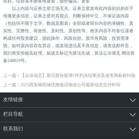
良好。综合基本面各维度看，股价偏高。更多
以上内容与证券之星立场无关。证券之星发布此内容的目的在于
传播更多信息，证券之星对其观点、判断保持中立，不保证该内容
（包括但不限于文字、数据及图表）全部或者部分内容的准确性、真
实性、完整性、有效性、及时性、原创性等。相关内容不对各位读者
构成任何投资建议，据此操作，风险自担。股市有风险，投资需谨
慎。如对该内容存在异议，或发现违法及不良信息，请发送邮件至，
我们将安排核实处理。如该文标记为算法生成，算法公示请见 网信算
备240019号。
上一篇：【企业动态】新日股份新增1件判决结果涉及侵害商标权纠纷
上一篇：2025西安林凯城优惠电话物业公司最新动态交付时间
友情链接
栏目导航
联系我们