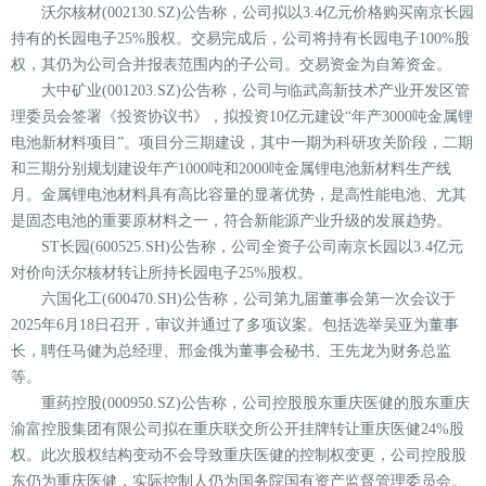
沃尔核材(002130.SZ)公告称，公司拟以3.4亿元价格购买南京长园
持有的长园电子25%股权。交易完成后，公司将持有长园电子100%股
权，其仍为公司合并报表范围内的子公司。交易资金为自筹资金。
大中矿业(001203.SZ)公告称，公司与临武高新技术产业开发区管
理委员会签署《投资协议书》，拟投资10亿元建设“年产3000吨金属锂
电池新材料项目”。项目分三期建设，其中一期为科研攻关阶段，二期
和三期分别规划建设年产1000吨和2000吨金属锂电池新材料生产线
月。金属锂电池材料具有高比容量的显著优势，是高性能电池、尤其
是固态电池的重要原材料之一，符合新能源产业升级的发展趋势。
ST长园(600525.SH)公告称，公司全资子公司南京长园以3.4亿元
对价向沃尔核材转让所持长园电子25%股权。
六国化工(600470.SH)公告称，公司第九届董事会第一次会议于
2025年6月18日召开，审议并通过了多项议案。包括选举吴亚为董事
长，聘任马健为总经理、邢金俄为董事会秘书、王先龙为财务总监
等。
重药控股(000950.SZ)公告称，公司控股股东重庆医健的股东重庆
渝富控股集团有限公司拟在重庆联交所公开挂牌转让重庆医健24%股
权。此次股权结构变动不会导致重庆医健的控制权变更，公司控股股
东仍为重庆医健，实际控制人仍为国务院国有资产监督管理委员会。