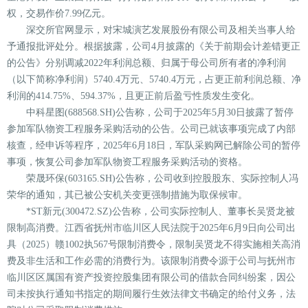
权，交易作价7.99亿元。
深交所官网显示，对宋城演艺发展股份有限公司及相关当事人给
予通报批评处分。根据披露，公司4月披露的《关于前期会计差错更正
的公告》分别调减2022年利润总额、归属于母公司所有者的净利润
（以下简称净利润）5740.4万元、5740.4万元，占更正前利润总额、净
利润的414.75%、594.37%，且更正前后盈亏性质发生变化。
中科星图(688568.SH)公告称，公司于2025年5月30日披露了暂停
参加军队物资工程服务采购活动的公告。公司已就该事项完成了内部
核查，经申诉等程序，2025年6月18日，军队采购网已解除公司的暂停
事项，恢复公司参加军队物资工程服务采购活动的资格。
荣晟环保(603165.SH)公告称，公司收到控股股东、实际控制人冯
荣华的通知，其已被公安机关变更强制措施为取保候审。
*ST新元(300472.SZ)公告称，公司实际控制人、董事长吴贤龙被
限制高消费。江西省抚州市临川区人民法院于2025年6月9日向公司出
具（2025）赣1002执567号限制消费令，限制吴贤龙不得实施相关高消
费及非生活和工作必需的消费行为。该限制消费令源于公司与抚州市
临川区区属国有资产投资控股集团有限公司的借款合同纠纷案，因公
司未按执行通知书指定的期间履行生效法律文书确定的给付义务，法